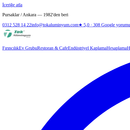
İçeriğe atla
Pursaklar / Ankara — 1982'den beri
0312 528 14 22
info@tokaluminyum.com
★
5,0
·
308
Google yorum
Fırıncılık
Ev Grubu
Restoran & Cafe
Endüstriyel Kaplama
Hesaplama
H