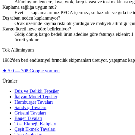
Alüminyum tencere, tava, wok, krep tavası ve tost makinası ızg
Kaplama sağlığa uygun mu?
Evet — kaplamalarımız PFOA içermez, su bazlıdır ve gıda ile tem
Dış taban neden kaplanmıyor?
Ocak üzerinde kayma riski oluşturduğu ve maliyeti artırdığı içi
Kargo ücreti neye göre belirleniyor?
Gidiş-dönüş kargo bedeli ürün adedine göre faturaya eklenir: 
ücreti yoktur.
Tok Alüminyum
1982'den beri endüstriyel fırıncılık ekipmanları üretiyor, yapışmaz 
★
5,0
—
308
Google yorumu
Ürünler
Düz ve Delikli Tepsiler
İtalyan Model Tepsiler
Hamburger Tavaları
Sandviç Tavaları
Grissini Tavaları
Baget Tavaları
Tost Ekmeği Kalıpları
Çeşit Ekmek Tavaları
Tava Arabaları