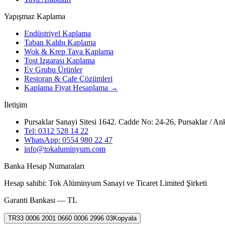
Yapışmaz Kaplama
Endüstriyel Kaplama
Taban Kalıbı Kaplama
Wok & Krep Tava Kaplama
Tost Izgarası Kaplama
Ev Grubu Ürünler
Restoran & Cafe Çözümleri
Kaplama Fiyat Hesaplama →
İletişim
Pursaklar Sanayi Sitesi 1642. Cadde No: 24-26, Pursaklar / An
Tel:
0312 528 14 22
WhatsApp:
0554 980 22 47
info@tokaluminyum.com
Banka Hesap Numaraları
Hesap sahibi:
Tok Alüminyum Sanayi ve Ticaret Limited Şirketi
Garanti Bankası
—
TL
TR33 0006 2001 0660 0006 2996 03
Kopyala