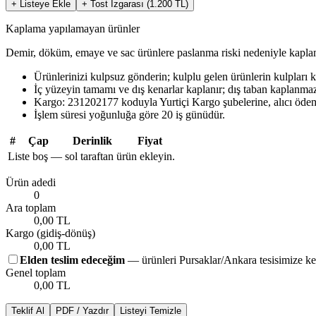
+ Listeye Ekle
+ Tost Izgarası (
1.200
TL)
Kaplama yapılamayan ürünler
Demir, döküm, emaye ve sac ürünlere paslanma riski nedeniyle kapl
Ürünlerinizi kulpsuz gönderin; kulplu gelen ürünlerin kulpları kır
İç yüzeyin tamamı ve dış kenarlar kaplanır; dış taban kaplanmaz
Kargo: 231202177 koduyla Yurtiçi Kargo şubelerine, alıcı ödemeli
İşlem süresi yoğunluğa göre 20 iş günüdür.
#
Çap
Derinlik
Fiyat
Liste boş — sol taraftan ürün ekleyin.
Ürün adedi
0
Ara toplam
0,00 TL
Kargo (gidiş-dönüş)
0,00 TL
Elden teslim edeceğim
— ürünleri Pursaklar/Ankara tesisimize ke
Genel toplam
0,00 TL
Teklif Al
PDF / Yazdır
Listeyi Temizle